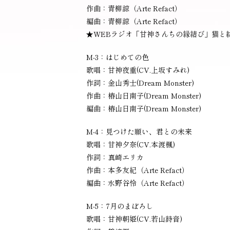
作曲：青柳諒（Arte Refact）
編曲：青柳諒（Arte Refact）
★WEBラジオ「甘神さんちの縁結び」猫と
M-3：はじめての色
歌唱：甘神夜重(CV.上坂すみれ)
作詞：金山秀士(Dream Monster)
作曲：椿山日南子(Dream Monster)
編曲：椿山日南子(Dream Monster)
M-4：見つけた願い、君との未来
歌唱：甘神夕奈(CV.本渡楓)
作詞：真崎エリカ
作曲：本多友紀（Arte Refact）
編曲：水野谷怜（Arte Refact）
M-5：7月のまぼろし
歌唱：甘神朝姫(CV.若山詩音)