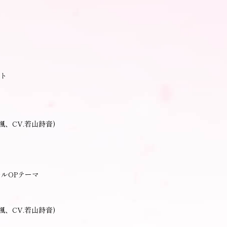
ト
楓、CV.若山詩音)
ルOPテーマ
楓、CV.若山詩音)