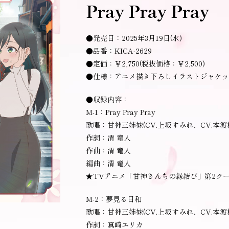
Pray Pray Pray
●発売日：2025年3月19日(水)
●品番：KICA-2629
●定価：￥2,750(税抜価格：￥2,500)
●仕様：アニメ描き下ろしイラストジャケッ
●収録内容：
M-1：Pray Pray Pray
歌唱：甘神三姉妹(CV.上坂すみれ、CV.本渡
作詞：清 竜人
作曲：清 竜人
編曲：清 竜人
★TVアニメ「甘神さんちの縁結び」第2クー
M-2：夢見る日和
歌唱：甘神三姉妹(CV.上坂すみれ、CV.本渡
作詞：真崎エリカ