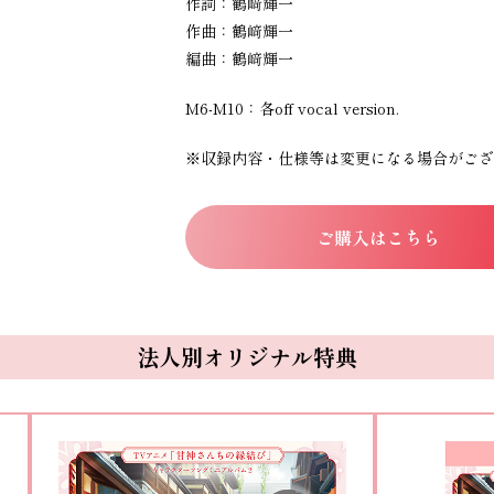
作詞：鶴﨑輝一
作曲：鶴﨑輝一
編曲：鶴﨑輝一
M6-M10：各off vocal version.
※収録内容・仕様等は変更になる場合がござ
ご購入はこちら
法人別オリジナル特典